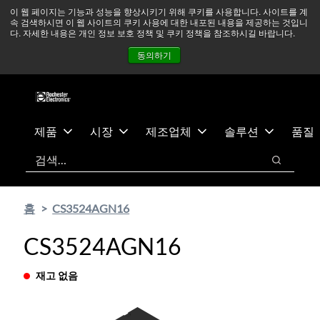
기
바
중동 지역 상황을 지속적으로 주시하고 있으며, 모든 서비스는
이 웹 페이지는 기능과 성능을 향상시키기 위해 쿠키를 사용합니다. 사이트를 계
속 검색하시면 이 웹 사이트의 쿠키 사용에 대한 내포된 내용을 제공하는 것입니
본
닥
정상적으로 운영되고 있습니다.
더 읽어보기 →
다. 자세한 내용은 개인 정보 보호 정책 및 쿠키 정책을 참조하시길 바랍니다.
콘
글
뉴스
문의하기
로그인
동의하기
텐
로
츠
건
건
너
너
뛰
뛰
기
제품
시장
제조업체
솔루션
품질
기
검색
검색
홈
CS3524AGN16
CS3524AGN16
재고 없음