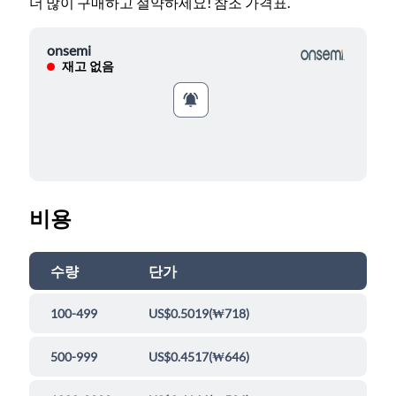
더 많이 구매하고 절약하세요! 참조 가격표.
onsemi
재고 없음
비용
수량
단가
100-499
US$0.5019
(
₩718
)
500-999
US$0.4517
(
₩646
)