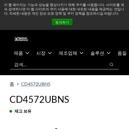
기
바
중동 지역 상황을 지속적으로 주시하고 있으며, 모든 서비스는
이 웹 페이지는 기능과 성능을 향상시키기 위해 쿠키를 사용합니다. 사이트를 계
속 검색하시면 이 웹 사이트의 쿠키 사용에 대한 내포된 내용을 제공하는 것입니
본
닥
정상적으로 운영되고 있습니다.
더 읽어보기 →
다. 자세한 내용은 개인 정보 보호 정책 및 쿠키 정책을 참조하시길 바랍니다.
콘
글
뉴스
문의하기
로그인
동의하기
텐
로
츠
건
건
너
너
뛰
뛰
기
제품
시장
제조업체
솔루션
품질
기
검색
검색
홈
CD4572UBNS
CD4572UBNS
재고 보유