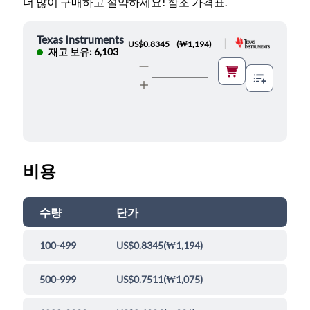
더 많이 구매하고 절약하세요! 참조 가격표.
Texas Instruments
|
US$0.8345
(
₩1,194
)
재고 보유: 6,103
비용
수량
단가
100-499
US$0.8345
(
₩1,194
)
500-999
US$0.7511
(
₩1,075
)