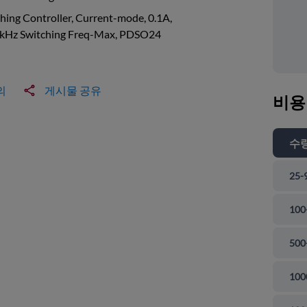
hing Controller, Current-mode, 0.1A,
kHz Switching Freq-Max, PDSO24
의
게시물 공유
비용
수
25-
100
500
100