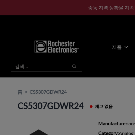
기
바
중동 지역 상황을 지속
본
닥
콘
글
텐
로
츠
건
건
너
너
뛰
제품
뛰
기
기
검색
검색
홈
CS5307GDWR24
CS5307GDWR24
재고 없음
Manufacturer:
on
Category:
Analog 