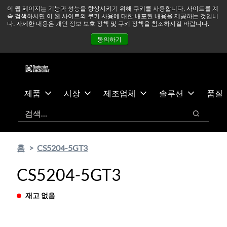
기
바
중동 지역 상황을 지속적으로 주시하고 있으며, 모든 서비스는
이 웹 페이지는 기능과 성능을 향상시키기 위해 쿠키를 사용합니다. 사이트를 계
속 검색하시면 이 웹 사이트의 쿠키 사용에 대한 내포된 내용을 제공하는 것입니
본
닥
정상적으로 운영되고 있습니다.
더 읽어보기 →
다. 자세한 내용은 개인 정보 보호 정책 및 쿠키 정책을 참조하시길 바랍니다.
콘
글
뉴스
문의하기
로그인
동의하기
텐
로
츠
건
건
너
너
뛰
뛰
기
제품
시장
제조업체
솔루션
품질
기
검색
검색
홈
CS5204-5GT3
CS5204-5GT3
재고 없음