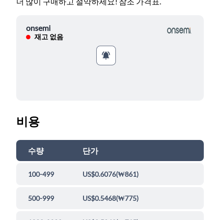
더 많이 구매하고 절약하세요! 참조 가격표.
onsemi
재고 없음
비용
수량
단가
100-499
US$0.6076
(
₩861
)
500-999
US$0.5468
(
₩775
)