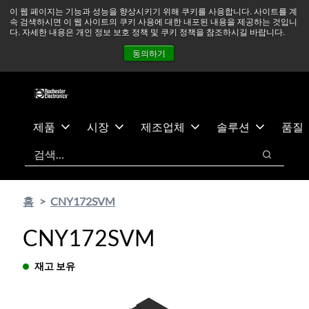
기
바
중동 지역 상황을 지속적으로 주시하고 있으며, 모든 서비스는
이 웹 페이지는 기능과 성능을 향상시키기 위해 쿠키를 사용합니다. 사이트를 계
속 검색하시면 이 웹 사이트의 쿠키 사용에 대한 내포된 내용을 제공하는 것입니
본
닥
정상적으로 운영되고 있습니다.
더 읽어보기 →
다. 자세한 내용은 개인 정보 보호 정책 및 쿠키 정책을 참조하시길 바랍니다.
콘
글
뉴스
문의하기
로그인
동의하기
텐
로
츠
건
건
너
너
뛰
뛰
기
제품
시장
제조업체
솔루션
품질
기
검색
검색
홈
CNY172SVM
CNY172SVM
재고 보유