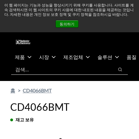
기
바
중동 지역 상황을 지속적으로 주시하고 있으며, 모든 서비스는
이 웹 페이지는 기능과 성능을 향상시키기 위해 쿠키를 사용합니다. 사이트를 계
속 검색하시면 이 웹 사이트의 쿠키 사용에 대한 내포된 내용을 제공하는 것입니
본
닥
정상적으로 운영되고 있습니다.
더 읽어보기 →
다. 자세한 내용은 개인 정보 보호 정책 및 쿠키 정책을 참조하시길 바랍니다.
콘
글
뉴스
문의하기
로그인
동의하기
텐
로
츠
건
건
너
너
뛰
뛰
기
제품
시장
제조업체
솔루션
품질
기
검색
검색
홈
CD4066BMT
CD4066BMT
재고 보유