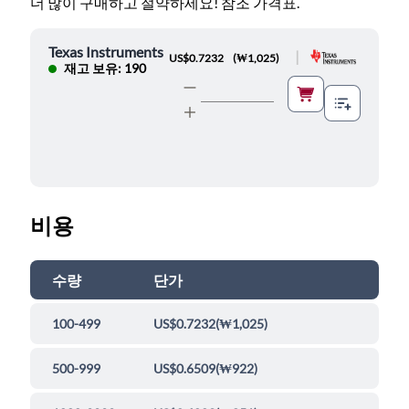
더 많이 구매하고 절약하세요! 참조 가격표.
Texas Instruments
|
US$0.7232
(
₩1,025
)
재고 보유: 190
비용
수량
단가
100-499
US$0.7232
(
₩1,025
)
500-999
US$0.6509
(
₩922
)