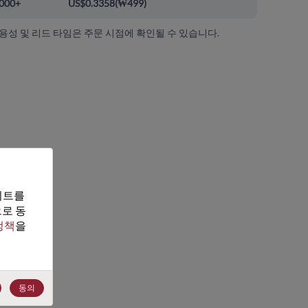
000+
US$0.3358
(
₩499
)
가용성 및 리드 타임은 주문 시점에 확인될 수 있습니다.
트를 
로 동
정책
을 
동의