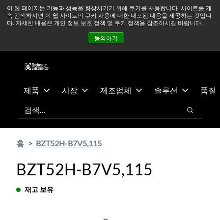
기
바
중동 지역 상황을 지속적으로 주시하고 있으며, 모든 서비스는
이 웹 페이지는 기능과 성능을 향상시키기 위해 쿠키를 사용합니다. 사이트를 계
속 검색하시면 이 웹 사이트의 쿠키 사용에 대한 내포된 내용을 제공하는 것입니
본
닥
정상적으로 운영되고 있습니다.
더 읽어보기 →
다. 자세한 내용은 개인 정보 보호 정책 및 쿠키 정책을 참조하시길 바랍니다.
콘
글
뉴스
문의하기
로그인
동의하기
텐
로
츠
건
건
너
너
뛰
뛰
기
제품
시장
제조업체
솔루션
품질
기
검색
검색
홈
BZT52H-B7V5,115
BZT52H-B7V5,115
재고 보유