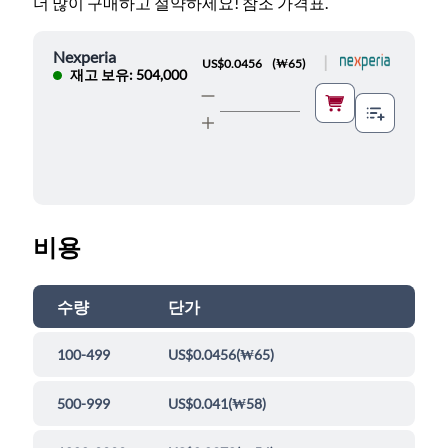
더 많이 구매하고 절약하세요! 참조 가격표.
Nexperia
|
US$0.0456
(
₩65
)
재고 보유: 504,000
비용
수량
단가
100-499
US$0.0456
(
₩65
)
500-999
US$0.041
(
₩58
)