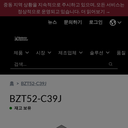
기
바
중동 지역 상황을 지속적으로 주시하고 있으며, 모든 서비스는
본
닥
정상적으로 운영되고 있습니다.
더 읽어보기 →
콘
글
뉴스
문의하기
로그인
텐
로
츠
건
건
너
너
뛰
뛰
기
제품
시장
제조업체
솔루션
품질
기
검색
검색
홈
BZT52-C39J
BZT52-C39J
재고 보유