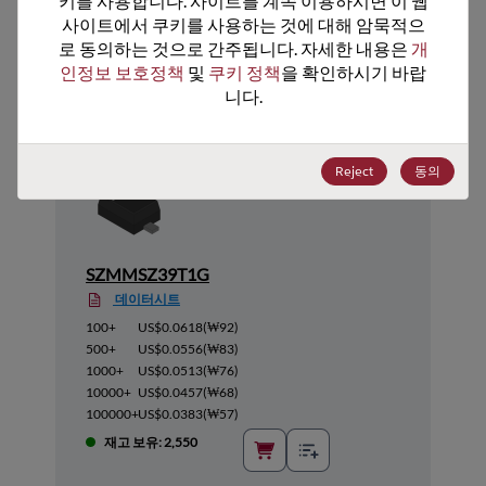
키를 사용합니다. 사이트를 계속 이용하시면 이 웹
사이트에서 쿠키를 사용하는 것에 대해 암묵적으
추천 대체 제품
로 동의하는 것으로 간주됩니다. 자세한 내용은 
개
인정보 보호정책
 및 
쿠키 정책
을 확인하시기 바랍
니다.
Reject
동의
SZMMSZ39T1G
데이터시트
100+
US$0.0618
(
₩92
)
500+
US$0.0556
(
₩83
)
1000+
US$0.0513
(
₩76
)
10000+
US$0.0457
(
₩68
)
100000+
US$0.0383
(
₩57
)
재고 보유: 2,550