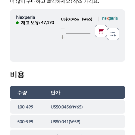
더 많이 구매하고 절약하세요! 참조 가격표.
Nexperia
|
US$0.0456
(
₩65
)
재고 보유: 47,170
비용
수량
단가
100-499
US$0.0456
(
₩65
)
500-999
US$0.041
(
₩59
)