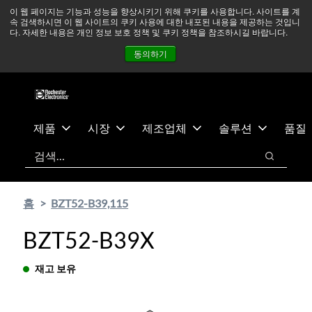
기
바
중동 지역 상황을 지속적으로 주시하고 있으며, 모든 서비스는
이 웹 페이지는 기능과 성능을 향상시키기 위해 쿠키를 사용합니다. 사이트를 계
속 검색하시면 이 웹 사이트의 쿠키 사용에 대한 내포된 내용을 제공하는 것입니
본
닥
정상적으로 운영되고 있습니다.
더 읽어보기 →
다. 자세한 내용은 개인 정보 보호 정책 및 쿠키 정책을 참조하시길 바랍니다.
콘
글
뉴스
문의하기
로그인
동의하기
텐
로
츠
건
건
너
너
뛰
뛰
기
제품
시장
제조업체
솔루션
품질
기
검색
검색
홈
BZT52-B39,115
BZT52-B39X
재고 보유