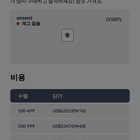
더 많이 구매하고 절약하세요! 참조 가격표.
onsemi
재고 없음
비용
수량
단가
100-499
US$0.0529
(
₩76
)
500-999
US$0.0476
(
₩68
)