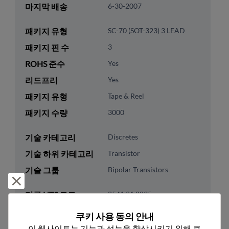
마지막 배송
6-30-2007
패키지 유형
SC-70 (SOT-323) 3 LEAD
패키지 핀 수
3
ROHS 준수
Yes
리드프리
Yes
패키지 유형
Tape & Reel
패키지 수량
3000
기술 카테고리
Discretes
기술 하위 카테고리
Transistor
기술 그룹
Bipolar Transistors
거부 및 닫기
미국 HTS 코드
8541.21.0095
ECCN
EAR99
쿠키 사용 동의 안내
이 웹사이트는 기능과 성능을 향상시키기 위해 쿠