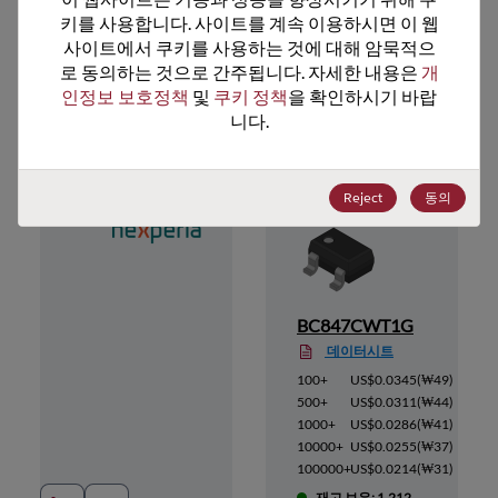
키를 사용합니다. 사이트를 계속 이용하시면 이 웹
사이트에서 쿠키를 사용하는 것에 대해 암묵적으
로 동의하는 것으로 간주됩니다. 자세한 내용은 
개
추천 대체 제품
인정보 보호정책
 및 
쿠키 정책
을 확인하시기 바랍
니다.
Reject
동의
BC847CWT1G
데이터시트
(
₩41
)
100+
US$0.0345
(
₩49
)
₩37
)
500+
US$0.0311
(
₩44
)
₩34
)
1000+
US$0.0286
(
₩41
)
(
₩31
)
10000+
US$0.0255
(
₩37
)
(
₩26
)
100000+
US$0.0214
(
₩31
)
재고 보유: 1,212