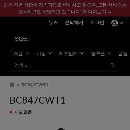
기
바
중동 지역 상황을 지속적으로 주시하고 있으며, 모든 서비스는
본
닥
정상적으로 운영되고 있습니다.
더 읽어보기 →
콘
글
뉴스
문의하기
로그인
텐
로
츠
건
건
너
너
뛰
뛰
기
제품
시장
제조업체
솔루션
품질
기
검색
검색
홈
BC847CWT1
BC847CWT1
재고 없음