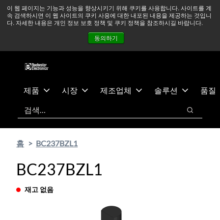
기
바
중동 지역 상황을 지속적으로 주시하고 있으며, 모든 서비스는
이 웹 페이지는 기능과 성능을 향상시키기 위해 쿠키를 사용합니다. 사이트를 계
속 검색하시면 이 웹 사이트의 쿠키 사용에 대한 내포된 내용을 제공하는 것입니
본
닥
정상적으로 운영되고 있습니다.
더 읽어보기 →
다. 자세한 내용은 개인 정보 보호 정책 및 쿠키 정책을 참조하시길 바랍니다.
콘
글
뉴스
문의하기
로그인
동의하기
텐
로
츠
건
건
너
너
뛰
뛰
기
제품
시장
제조업체
솔루션
품질
기
검색
검색
홈
BC237BZL1
BC237BZL1
재고 없음