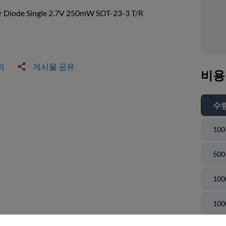
r Diode Single 2.7V 250mW SOT-23-3 T/R
의
게시물 공유
비용
수
100
500
100
 닫기
100