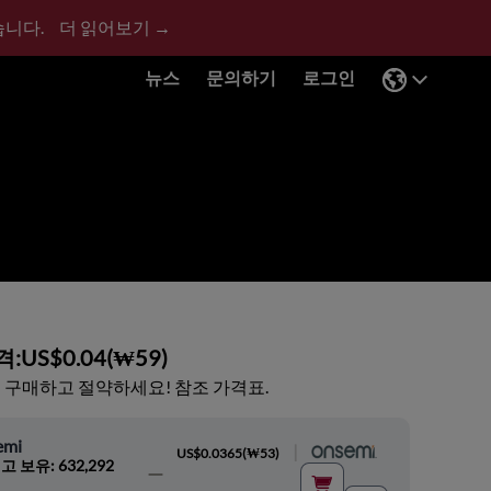
습니다.
더 읽어보기 →
뉴스
문의하기
로그인
격:
US$0.04
(
₩59
)
 구매하고 절약하세요! 참조 가격표.
emi
|
US$0.0365
(
₩53
)
고 보유: 632,292