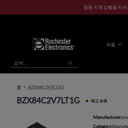
기
바
중동 지역 상황을 지속
본
닥
콘
글
텐
로
츠
건
건
너
너
뛰
제품
뛰
기
기
검색
검색
홈
BZX84C2V7LT1G
BZX84C2V7LT1G
재고 보유
Manufacturer:
on
Category:
Discret