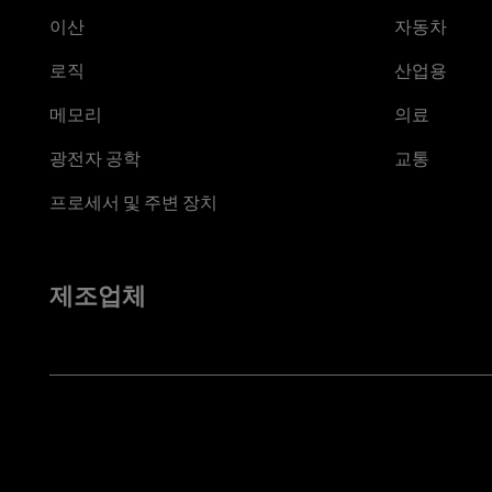
이산
자동차
로직
산업용
메모리
의료
광전자 공학
교통
프로세서 및 주변 장치
제조업체