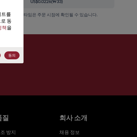
000+
US$0.0226
(
₩33
)
트를 
가용성 및 리드 타임은 주문 시점에 확인될 수 있습니다.
로 동
정책
을 
동의
품질
회사 소개
조 방지
채용 정보