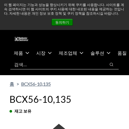
기
바
중동 지역 상황을 지속적으로 주시하고 있으며, 모든 서비스는
이 웹 페이지는 기능과 성능을 향상시키기 위해 쿠키를 사용합니다. 사이트를 계
속 검색하시면 이 웹 사이트의 쿠키 사용에 대한 내포된 내용을 제공하는 것입니
본
닥
정상적으로 운영되고 있습니다.
더 읽어보기 →
다. 자세한 내용은 개인 정보 보호 정책 및 쿠키 정책을 참조하시길 바랍니다.
콘
글
뉴스
문의하기
로그인
동의하기
텐
로
츠
건
건
너
너
뛰
뛰
기
제품
시장
제조업체
솔루션
품질
기
검색
검색
홈
BCX56-10,135
BCX56-10,135
재고 보유