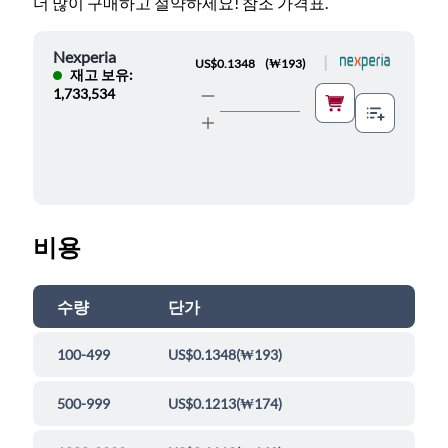
더 많이 구매하고 절약하세요! 참조 가격표.
Nexperia
|
US$0.1348
(
₩193
)
재고 보유:
1,733,534
비용
수량
단가
100-499
US$0.1348
(
₩193
)
500-999
US$0.1213
(
₩174
)