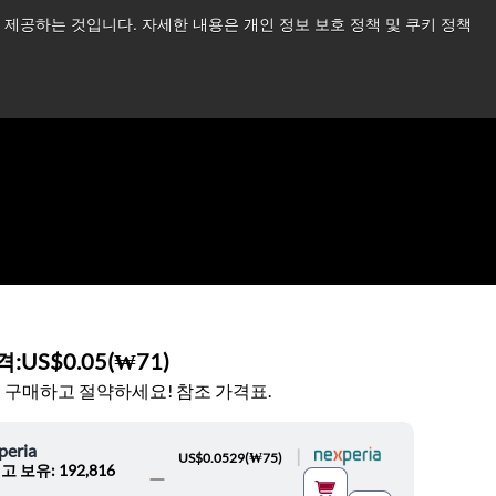
제공하는 것입니다. 자세한 내용은 개인 정보 보호 정책 및 쿠키 정책
습니다.
더 읽어보기 →
뉴스
문의하기
로그인
격:
US$0.05
(
₩71
)
 구매하고 절약하세요! 참조 가격표.
peria
|
US$0.0529
(
₩75
)
고 보유: 192,816