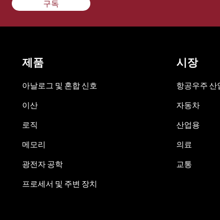
구독
제품
시장
아날로그 및 혼합 신호
항공우주 산업
이산
자동차
로직
산업용
메모리
의료
광전자 공학
교통
프로세서 및 주변 장치