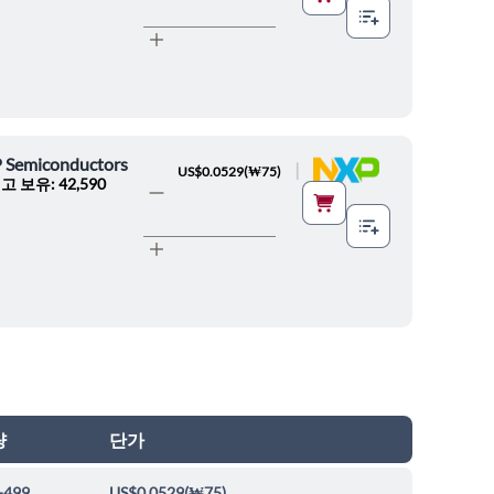
 Semiconductors
|
US$0.0529
(
₩75
)
고 보유: 42,590
량
단가
-499
US$0.0529
(
₩75
)