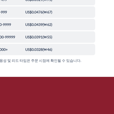
-999
US$0.0476
(
₩67
)
0-9999
US$0.0439
(
₩62
)
00-99999
US$0.0391
(
₩55
)
000+
US$0.0328
(
₩46
)
가용성 및 리드 타임은 주문 시점에 확인될 수 있습니다.