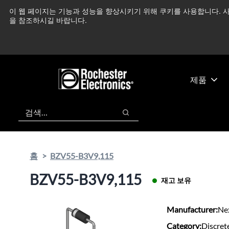
기
바
이 웹 페이지는 기능과 성능을 향상시키기 위해 쿠키를 사용합니다. 사
중동 지역 상황을 지속
본
닥
을 참조하시길 바랍니다.
콘
글
텐
로
츠
건
건
너
너
뛰
제품
뛰
기
기
검색
검색
홈
BZV55-B3V9,115
BZV55-B3V9,115
재고 보유
Manufacturer:
Ne
Category:
Discret