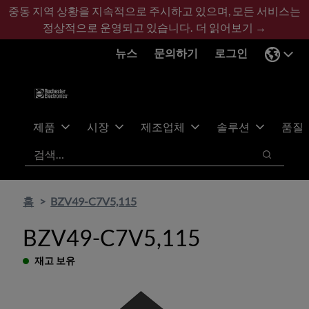
기
바
중동 지역 상황을 지속적으로 주시하고 있으며, 모든 서비스는
본
닥
정상적으로 운영되고 있습니다.
더 읽어보기 →
콘
글
뉴스
문의하기
로그인
텐
로
츠
건
건
너
너
뛰
뛰
기
제품
시장
제조업체
솔루션
품질
기
검색
검색
홈
BZV49-C7V5,115
BZV49-C7V5,115
재고 보유