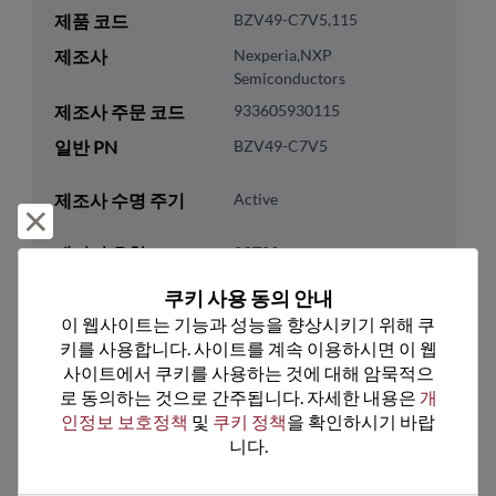
제품 코드
BZV49-C7V5,115
제조사
Nexperia,NXP
Semiconductors
제조사 주문 코드
933605930115
일반 PN
BZV49-C7V5
제조사 수명 주기
Active
거부 및 닫기
패키지 유형
SOT89
패키지 핀 수
0
쿠키 사용 동의 안내
이 웹사이트는 기능과 성능을 향상시키기 위해 쿠
ROHS 준수
Yes
키를 사용합니다. 사이트를 계속 이용하시면 이 웹
리드프리
Yes
사이트에서 쿠키를 사용하는 것에 대해 암묵적으
패키지 유형
Tape & Reel
로 동의하는 것으로 간주됩니다. 자세한 내용은 
개
인정보 보호정책
 및 
쿠키 정책
을 확인하시기 바랍
패키지 수량
1000
니다.
기술 카테고리
Discretes