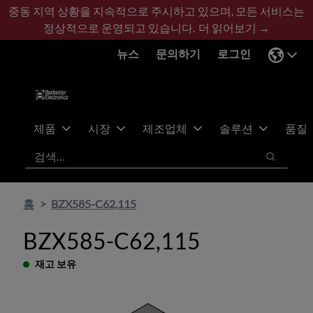
기
바
중동 지역 상황을 지속적으로 주시하고 있으며, 모든 서비스는
본
닥
정상적으로 운영되고 있습니다.
더 읽어보기 →
콘
글
뉴스
문의하기
로그인
텐
로
츠
건
건
너
너
뛰
뛰
기
제품
시장
제조업체
솔루션
품질
기
검색
검색
홈
BZX585-C62,115
BZX585-C62,115
재고 보유