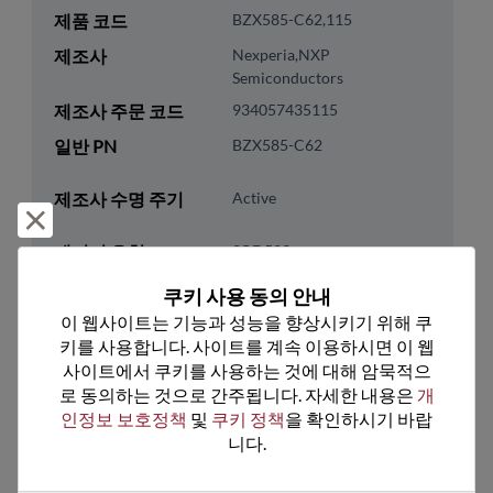
제품 코드
BZX585-C62,115
제조사
Nexperia,NXP
Semiconductors
제조사 주문 코드
934057435115
일반 PN
BZX585-C62
제조사 수명 주기
Active
거부 및 닫기
패키지 유형
SOD523
패키지 핀 수
2
쿠키 사용 동의 안내
이 웹사이트는 기능과 성능을 향상시키기 위해 쿠
ROHS 준수
Yes
키를 사용합니다. 사이트를 계속 이용하시면 이 웹
리드프리
No
사이트에서 쿠키를 사용하는 것에 대해 암묵적으
패키지 유형
Tape & Reel
로 동의하는 것으로 간주됩니다. 자세한 내용은 
개
인정보 보호정책
 및 
쿠키 정책
을 확인하시기 바랍
패키지 수량
3000
니다.
기술 카테고리
Discretes