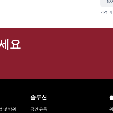
100
가격, 
세요
솔루션
 및 방위
공인 유통
위