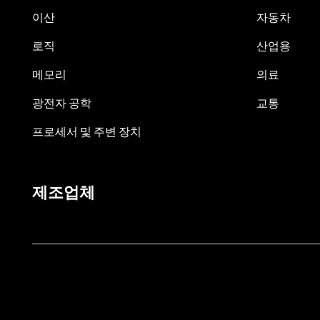
이산
자동차
로직
산업용
메모리
의료
광전자 공학
교통
프로세서 및 주변 장치
제조업체