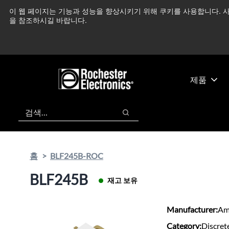
기
바
이 웹 페이지는 기능과 성능을 향상시키기 위해 쿠키를 사용합니다. 사
중동 지역 상황을 지속
본
닥
을 참조하시길 바랍니다.
콘
글
텐
로
츠
건
건
너
너
뛰
제품
뛰
기
기
검색
검색
홈
BLF245B-ROC
BLF245B
재고 보유
Manufacturer:
Am
Category:
Discret