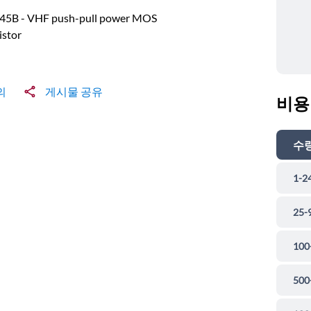
45B - VHF push-pull power MOS
istor
의
게시물 공유
비용
수
1-2
25-
100
500