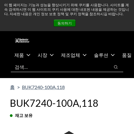
기
바
중동 지역 상황을 지속적으로 주시하고 있으며, 모든 서비스는
이 웹 페이지는 기능과 성능을 향상시키기 위해 쿠키를 사용합니다. 사이트를 계
속 검색하시면 이 웹 사이트의 쿠키 사용에 대한 내포된 내용을 제공하는 것입니
본
닥
정상적으로 운영되고 있습니다.
더 읽어보기 →
다. 자세한 내용은 개인 정보 보호 정책 및 쿠키 정책을 참조하시길 바랍니다.
콘
글
뉴스
문의하기
로그인
동의하기
텐
로
츠
건
건
너
너
뛰
뛰
기
제품
시장
제조업체
솔루션
품질
기
검색
검색
홈
BUK7240-100A,118
BUK7240-100A,118
재고 보유