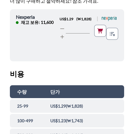
더 많이 구매하고 절약하세요! 참조 가격표.
Nexperia
|
US$1.29
(
₩1,828
)
재고 보유: 11,600
비용
수량
단가
25-99
US$1.29
(
₩1,828
)
100-499
US$1.23
(
₩1,743
)