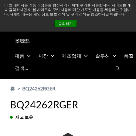
기
바
중동 지역 상황을 지속적으로 주시하고 있으며, 모든 서비스는
이 웹 페이지는 기능과 성능을 향상시키기 위해 쿠키를 사용합니다. 사이트를 계
속 검색하시면 이 웹 사이트의 쿠키 사용에 대한 내포된 내용을 제공하는 것입니
본
닥
정상적으로 운영되고 있습니다.
더 읽어보기 →
다. 자세한 내용은 개인 정보 보호 정책 및 쿠키 정책을 참조하시길 바랍니다.
콘
글
뉴스
문의하기
로그인
동의하기
텐
로
츠
건
건
너
너
뛰
뛰
기
제품
시장
제조업체
솔루션
품질
기
검색
검색
홈
BQ24262RGER
BQ24262RGER
재고 보유