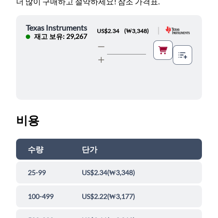
더 많이 구매하고 절약하세요! 참조 가격표.
Texas Instruments
|
US$2.34
(
₩3,348
)
재고 보유: 29,267
비용
수량
단가
25-99
US$2.34
(
₩3,348
)
100-499
US$2.22
(
₩3,177
)