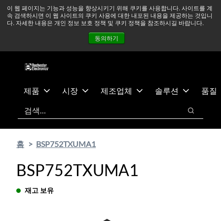
기
바
중동 지역 상황을 지속적으로 주시하고 있으며, 모든 서비스는
이 웹 페이지는 기능과 성능을 향상시키기 위해 쿠키를 사용합니다. 사이트를 계
속 검색하시면 이 웹 사이트의 쿠키 사용에 대한 내포된 내용을 제공하는 것입니
본
닥
정상적으로 운영되고 있습니다.
더 읽어보기 →
다. 자세한 내용은 개인 정보 보호 정책 및 쿠키 정책을 참조하시길 바랍니다.
콘
글
뉴스
문의하기
로그인
동의하기
텐
로
츠
건
건
너
너
뛰
뛰
기
제품
시장
제조업체
솔루션
품질
기
검색
검색
홈
BSP752TXUMA1
BSP752TXUMA1
재고 보유