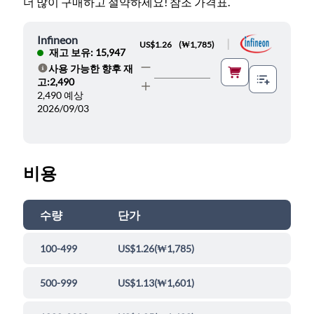
더 많이 구매하고 절약하세요! 참조 가격표.
Infineon
|
US$1.26
(
₩1,785
)
재고 보유: 15,947
사용 가능한 향후 재
도움말
고:2,490
2,490 예상
2026/09/03
비용
수량
단가
100-499
US$1.26
(
₩1,785
)
500-999
US$1.13
(
₩1,601
)