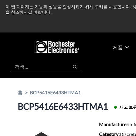
기
바
이 웹 페이지는 기능과 성능을 향상시키기 위해 쿠키를 사용합니다. 사
중동 지역 상황을 지속
본
닥
을 참조하시길 바랍니다.
콘
글
텐
로
츠
건
건
너
너
뛰
제품
뛰
기
기
검색
검색
홈
BCP5416E6433HTMA1
BCP5416E6433HTMA1
재고 보
Manufacturer:
Inf
Category:
Discret