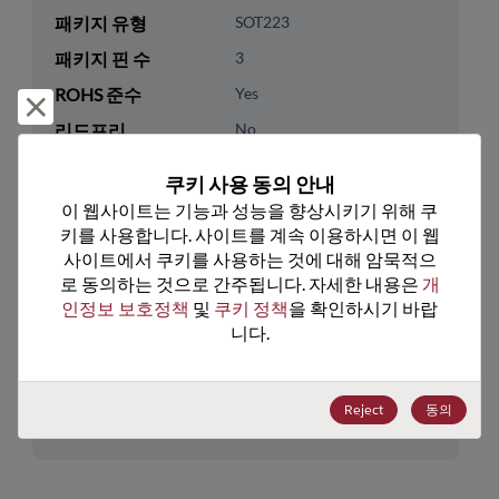
패키지 유형
SOT223
패키지 핀 수
3
ROHS 준수
Yes
거부 및 닫기
리드프리
No
패키지 유형
Tape & Reel
쿠키 사용 동의 안내
패키지 수량
4000
이 웹사이트는 기능과 성능을 향상시키기 위해 쿠
키를 사용합니다. 사이트를 계속 이용하시면 이 웹
기술 카테고리
Discretes
사이트에서 쿠키를 사용하는 것에 대해 암묵적으
로 동의하는 것으로 간주됩니다. 자세한 내용은 
개
기술 하위 카테고리
Transistor
인정보 보호정책
 및 
쿠키 정책
을 확인하시기 바랍
기술 그룹
Bipolar Transistors
니다.
미국 HTS 코드
8541.29.0065
Reject
동의
ECCN
EAR99