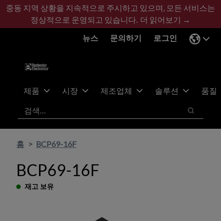
기
바
중동 지역 상황을 지속적으로 주시하고 있으며, 모든 서비스는
본
닥
정상적으로 운영되고 있습니다.
더 읽어보기 →
콘
글
뉴스
문의하기
로그인
텐
로
츠
건
건
너
너
뛰
뛰
기
제품
시장
제조업체
솔루션
품질
기
검색
검색
홈
BCP69-16F
BCP69-16F
재고 보유