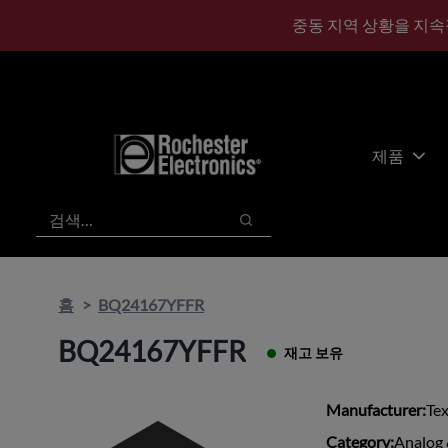
기
바
중동 지역 상황을 지속
본
닥
콘
글
텐
로
츠
건
건
너
너
뛰
제품
뛰
기
기
검색
검색
홈
BQ24167YFFR
BQ24167YFFR
재고 보유
Manufacturer:
Te
Category:
Analog 