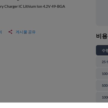
ry Charger IC Lithium Ion 4.2V 49-BGA
의
게시물 공유
비용
수
25-
100
500
 닫기
100