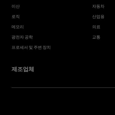
이산
자동차
로직
산업용
메모리
의료
광전자 공학
교통
프로세서 및 주변 장치
제조업체