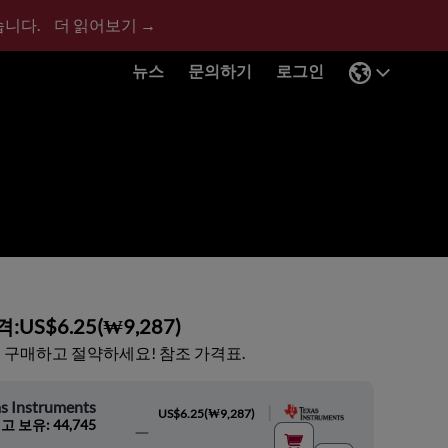
습니다.
더 읽어보기 →
뉴스
문의하기
로그인
격:
US$6.25
(
₩9,287
)
 구매하고 절약하세요! 참조 가격표.
s Instruments
|
US$6.25
(
₩9,287
)
고 보유: 44,745