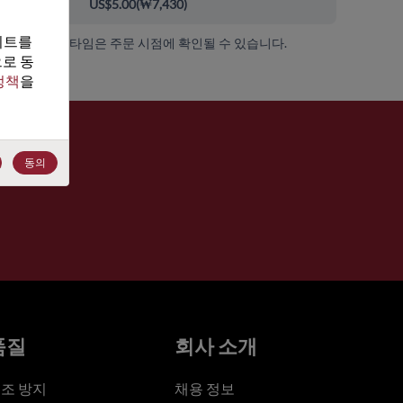
00+
US$5.00
(
₩7,430
)
트를 
가용성 및 리드 타임은 주문 시점에 확인될 수 있습니다.
로 동
정책
을 
동의
품질
회사 소개
조 방지
채용 정보