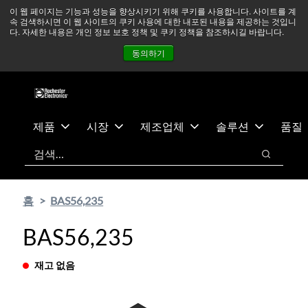
기
바
중동 지역 상황을 지속적으로 주시하고 있으며, 모든 서비스는
이 웹 페이지는 기능과 성능을 향상시키기 위해 쿠키를 사용합니다. 사이트를 계
속 검색하시면 이 웹 사이트의 쿠키 사용에 대한 내포된 내용을 제공하는 것입니
본
닥
정상적으로 운영되고 있습니다.
더 읽어보기 →
다. 자세한 내용은 개인 정보 보호 정책 및 쿠키 정책을 참조하시길 바랍니다.
콘
글
뉴스
문의하기
로그인
동의하기
텐
로
츠
건
건
너
너
뛰
뛰
기
제품
시장
제조업체
솔루션
품질
기
검색
검색
홈
BAS56,235
BAS56,235
재고 없음