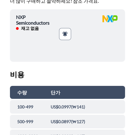
더 많이 구매하고 절약하세요! 참조 가격표.
NXP
Semiconductors
재고 없음
비용
수량
단가
100-499
US$0.0997
(
₩141
)
500-999
US$0.0897
(
₩127
)