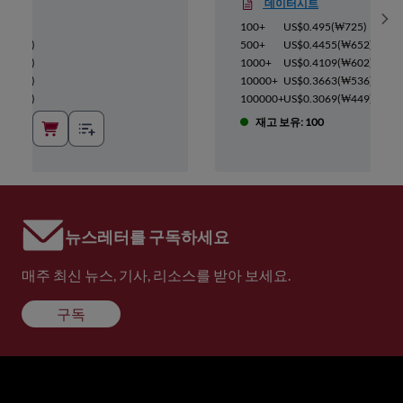
데이터시트
Sh
₩350
)
100+
US$0.495
(
₩725
)
(
₩315
)
500+
US$0.4455
(
₩652
)
(
₩291
)
1000+
US$0.4109
(
₩602
)
(
₩259
)
10000+
US$0.3663
(
₩536
)
(
₩217
)
100000+
US$0.3069
(
₩449
)
재고 보유: 100
뉴스레터를 구독하세요
매주 최신 뉴스, 기사, 리소스를 받아 보세요.
구독