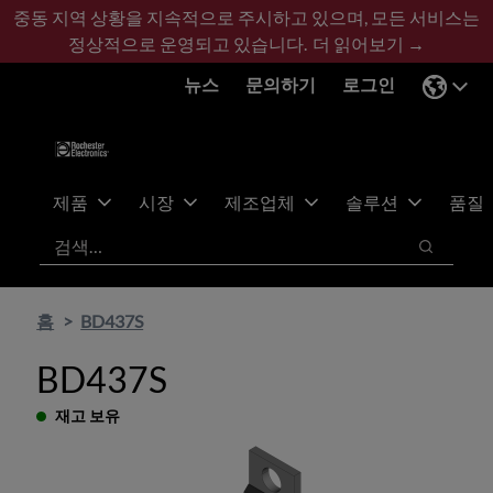
기
바
중동 지역 상황을 지속적으로 주시하고 있으며, 모든 서비스는
본
닥
정상적으로 운영되고 있습니다.
더 읽어보기 →
콘
글
뉴스
문의하기
로그인
텐
로
츠
건
건
너
너
뛰
뛰
기
제품
시장
제조업체
솔루션
품질
기
검색
검색
홈
BD437S
BD437S
재고 보유