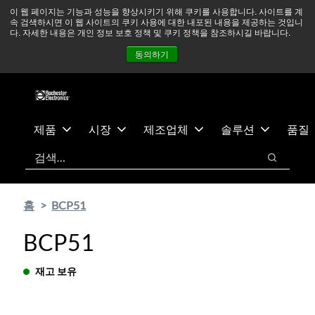
기
바
중동 지역 상황을 지속적으로 주시하고 있으며, 모든 서비스는
이 웹 페이지는 기능과 성능을 향상시키기 위해 쿠키를 사용합니다. 사이트를 계
속 검색하시면 이 웹 사이트의 쿠키 사용에 대한 내포된 내용을 제공하는 것입니
본
닥
정상적으로 운영되고 있습니다.
더 읽어보기 →
다. 자세한 내용은 개인 정보 보호 정책 및 쿠키 정책을 참조하시길 바랍니다.
콘
글
뉴스
문의하기
로그인
동의하기
텐
로
츠
건
건
너
너
뛰
뛰
기
제품
시장
제조업체
솔루션
품질
기
검색
검색
홈
BCP51
BCP51
재고 보유