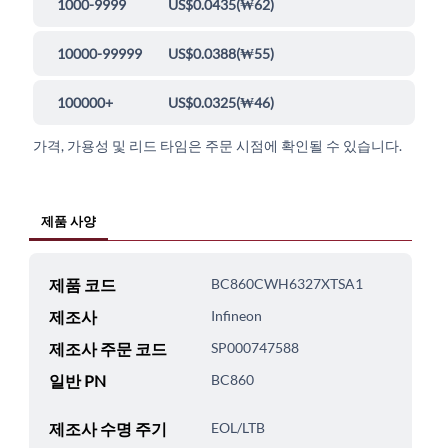
1000-9999
US$0.0435
(
₩62
)
10000-99999
US$0.0388
(
₩55
)
100000+
US$0.0325
(
₩46
)
가격, 가용성 및 리드 타임은 주문 시점에 확인될 수 있습니다.
제품 사양
제품 코드
BC860CWH6327XTSA1
제조사
Infineon
제조사 주문 코드
SP000747588
일반 PN
BC860
제조사 수명 주기
EOL/LTB