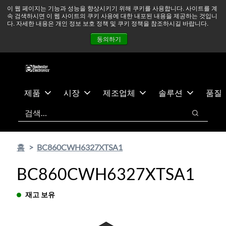
기
바
중동 지역 상황을 지속적으로 주시하고 있으며, 모든 서비스는
이 웹 페이지는 기능과 성능을 향상시키기 위해 쿠키를 사용합니다. 사이트를 계
속 검색하시면 이 웹 사이트의 쿠키 사용에 대한 내포된 내용을 제공하는 것입니
본
닥
정상적으로 운영되고 있습니다.
더 읽어보기 →
다. 자세한 내용은 개인 정보 보호 정책 및 쿠키 정책을 참조하시길 바랍니다.
콘
글
뉴스
문의하기
로그인
동의하기
텐
로
츠
건
건
너
너
뛰
뛰
기
제품
시장
제조업체
솔루션
품질
기
검색
검색
홈
BC860CWH6327XTSA1
BC860CWH6327XTSA1
재고 보유