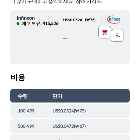
더 많이 구매하고 절약하세요! 참조 가격표.
Infineon
|
US$0.0524
(
₩75
)
재고 보유: 415,526
비용
수량
단가
100-499
US$0.0524
(
₩75
)
500-999
US$0.0472
(
₩67
)