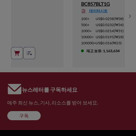
BC857BLT1G
데이터시트
Sh
(
₩39
)
100+
US$0.0258
(
₩38
)
(
₩35
)
500+
US$0.0232
(
₩34
)
(
₩33
)
1000+
US$0.0214
(
₩31
)
(
₩29
)
10000+
US$0.0191
(
₩28
)
(
₩24
)
100000+
US$0.016
(
₩23
)
00
재고 보유: 1,163,634
뉴스레터를 구독하세요
매주 최신 뉴스, 기사, 리소스를 받아 보세요.
구독