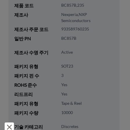
제품 코드
BC857B,235
제조사
Nexperia,NXP
Semiconductors
제조사 주문 코드
933589760235
일반 PN
BC857B
제조사 수명 주기
Active
패키지 유형
SOT23
패키지 핀 수
3
ROHS 준수
Yes
리드프리
Yes
패키지 유형
Tape & Reel
패키지 수량
10000
거부 및 닫기
기술 카테고리
Discretes