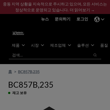
기
바
중동 지역 상황을 지속적으로 주시하고 있으며, 모든 서비스는
본
닥
정상적으로 운영되고 있습니다.
더 읽어보기 →
콘
글
뉴스
문의하기
로그인
텐
로
츠
건
건
너
너
뛰
뛰
기
제품
시장
제조업체
솔루션
품질
기
검색
검색
홈
BC857B,235
BC857B,235
재고 보유