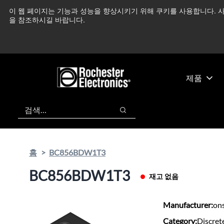
기
바
이 웹 페이지는 기능과 성능을 향상시키기 위해 쿠키를 사용합니다. 사
중동 지역 상황을 지속
본
닥
을 참조하시길 바랍니다.
콘
글
텐
로
츠
건
건
너
너
뛰
제품
뛰
기
기
검색
검색
홈
BC856BDW1T3
BC856BDW1T3
재고 없음
Manufacturer:
on
Category:
Discret