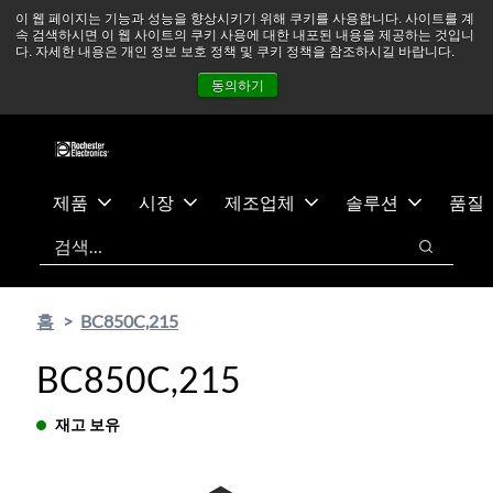
기
바
중동 지역 상황을 지속적으로 주시하고 있으며, 모든 서비스는
이 웹 페이지는 기능과 성능을 향상시키기 위해 쿠키를 사용합니다. 사이트를 계
속 검색하시면 이 웹 사이트의 쿠키 사용에 대한 내포된 내용을 제공하는 것입니
본
닥
정상적으로 운영되고 있습니다.
더 읽어보기 →
다. 자세한 내용은 개인 정보 보호 정책 및 쿠키 정책을 참조하시길 바랍니다.
콘
글
뉴스
문의하기
로그인
동의하기
텐
로
츠
건
건
너
너
뛰
뛰
기
제품
시장
제조업체
솔루션
품질
기
검색
검색
홈
BC850C,215
BC850C,215
재고 보유