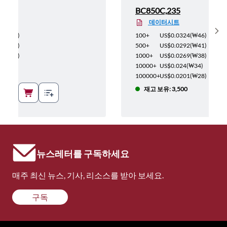
BC850C,235
데이터시트
Sh
(
₩131
)
100+
US$0.0324
(
₩46
)
(
₩118
)
500+
US$0.0292
(
₩41
)
(
₩109
)
1000+
US$0.0269
(
₩38
)
(
₩97
)
10000+
US$0.024
(
₩34
)
(
₩81
)
100000+
US$0.0201
(
₩28
)
재고 보유: 3,500
뉴스레터를 구독하세요
매주 최신 뉴스, 기사, 리소스를 받아 보세요.
구독