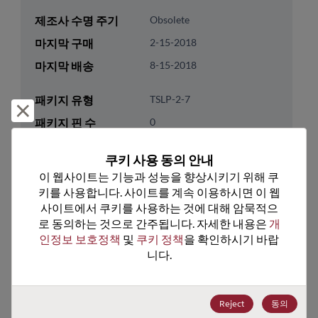
제조사 수명 주기
Obsolete
마지막 구매
2-15-2018
마지막 배송
8-15-2018
패키지 유형
TSLP-2-7
거부 및 닫기
패키지 핀 수
0
ROHS 준수
Yes
쿠키 사용 동의 안내
리드프리
Yes
이 웹사이트는 기능과 성능을 향상시키기 위해 쿠
패키지 유형
Tape & Reel
키를 사용합니다. 사이트를 계속 이용하시면 이 웹
사이트에서 쿠키를 사용하는 것에 대해 암묵적으
패키지 수량
15000
로 동의하는 것으로 간주됩니다. 자세한 내용은 
개
인정보 보호정책
 및 
쿠키 정책
을 확인하시기 바랍
기술 카테고리
Discretes
니다.
기술 하위 카테고리
Diodes
기술 그룹
PIN/RF Diodes
Reject
동의