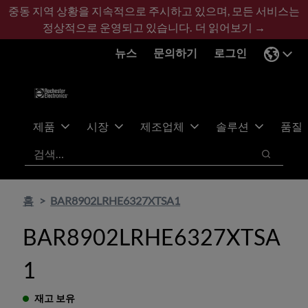
기
바
중동 지역 상황을 지속적으로 주시하고 있으며, 모든 서비스는
본
닥
정상적으로 운영되고 있습니다.
더 읽어보기 →
콘
글
뉴스
문의하기
로그인
텐
로
츠
건
건
너
너
뛰
뛰
기
제품
시장
제조업체
솔루션
품질
기
검색
검색
홈
BAR8902LRHE6327XTSA1
BAR8902LRHE6327XTSA
1
재고 보유