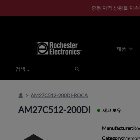
기
바
중동 지역 상황을 지속
본
닥
콘
글
텐
로
츠
건
건
너
너
뛰
제품
뛰
기
기
검색
검색
홈
AM27C512-200DI-ROCA
AM27C512-200DI
재고 보유
Manufacturer:
Roc
Category:
Memory