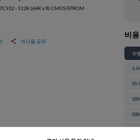
C512 - 512K (64K x 8) CMOS EPROM
비용
의
게시물 공유
수
1-2
25-
100
500
 닫기
100