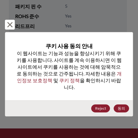
패키지 핀 수
5
ROHS 준수
Yes
거부 및 닫기
리드프리
Yes
패키지 유형
Tape & Reel
쿠키 사용 동의 안내
패키지 수량
3000
이 웹사이트는 기능과 성능을 향상시키기 위해 쿠
키를 사용합니다. 사이트를 계속 이용하시면 이 웹
기술 카테고리
Analog & Mixed Signal
사이트에서 쿠키를 사용하는 것에 대해 암묵적으
기술 하위 카테고리
Power Management
로 동의하는 것으로 간주됩니다. 자세한 내용은 
개
인정보 보호정책
 및 
쿠키 정책
을 확인하시기 바랍
기술 그룹
Voltage References
니다.
미국 HTS 코드
8542.39.0090
ECCN
EAR99
Reject
동의