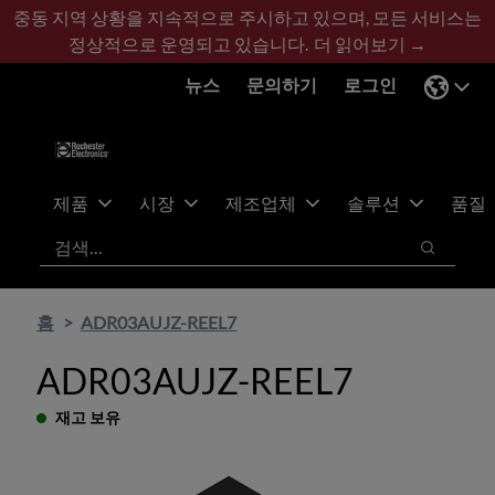
기
바
중동 지역 상황을 지속적으로 주시하고 있으며, 모든 서비스는
본
닥
정상적으로 운영되고 있습니다.
더 읽어보기 →
콘
글
뉴스
문의하기
로그인
텐
로
츠
건
건
너
너
뛰
뛰
기
제품
시장
제조업체
솔루션
품질
기
검색
검색
홈
ADR03AUJZ-REEL7
ADR03AUJZ-REEL7
재고 보유