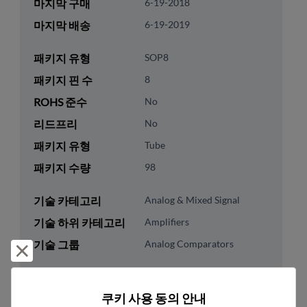
마지막 구매
6-19-2018
마지막 배송
6-19-2019
패키지 유형
SOP8
패키지 핀 수
8
ROHS 준수
No
리드프리
No
패키지 유형
Tube
패키지 수량
98
기술 카테고리
Analog & Mixed Signal
기술 하위 카테고리
Amplifiers
기술 그룹
Analog Comparators
거부 및 닫기
미국 HTS 코드
8542.39.0020
쿠키 사용 동의 안내
ECCN
EAR99