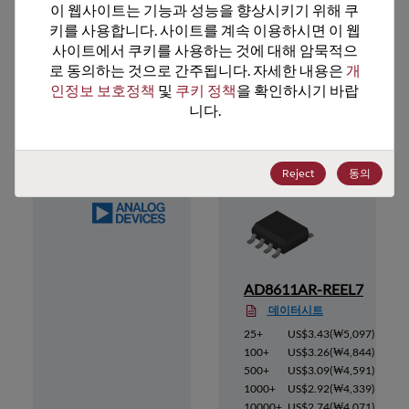
이 웹사이트는 기능과 성능을 향상시키기 위해 쿠
키를 사용합니다. 사이트를 계속 이용하시면 이 웹
사이트에서 쿠키를 사용하는 것에 대해 암묵적으
로 동의하는 것으로 간주됩니다. 자세한 내용은 
개
인정보 보호정책
 및 
쿠키 정책
을 확인하시기 바랍
추천 대체 제품
니다.
Reject
동의
EL
AD8611AR-REEL7
데이터시트
5,097
)
25+
US$3.43
(
₩5,097
)
4,844
)
100+
US$3.26
(
₩4,844
)
4,591
)
500+
US$3.09
(
₩4,591
)
4,339
)
1000+
US$2.92
(
₩4,339
)
4,071
)
10000+
US$2.74
(
₩4,071
)