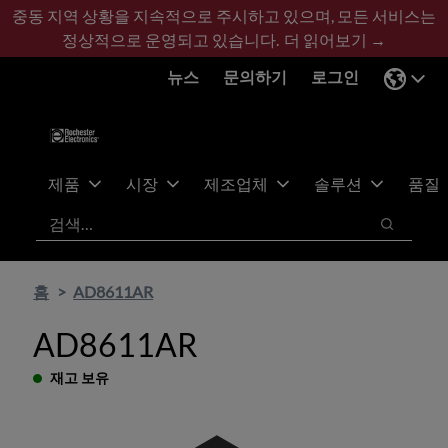
기
바
중동 지역 상황을 지속적으로 주시하고 있으며, 모든 서비스는
본
닥
정상적으로 운영되고 있습니다.
더 읽어보기 →
콘
글
뉴스
문의하기
로그인
텐
로
츠
건
건
너
너
뛰
뛰
기
제품
시장
제조업체
솔루션
품질
기
검색
검색
홈
AD8611AR
AD8611AR
재고 보유