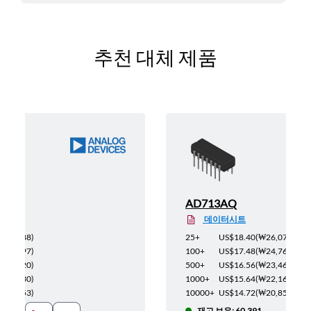
추천 대체 제품
1MCA
AD713AQ
데이터시트
₩91,688
)
25+
US$18.40
(
₩26,071
)
₩87,097
)
100+
US$17.48
(
₩24,767
)
₩82,520
)
500+
US$16.56
(
₩23,464
)
₩77,930
)
1000+
US$15.64
(
₩22,160
)
₩73,353
)
10000+
US$14.72
(
₩20,857
)
4
재고 보유: 60,391