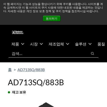
기
바
중동 지역 상황을 지속적으로 주시하고 있으며, 모든 서비스는
이 웹 페이지는 기능과 성능을 향상시키기 위해 쿠키를 사용합니다. 사이트를 계
속 검색하시면 이 웹 사이트의 쿠키 사용에 대한 내포된 내용을 제공하는 것입니
본
닥
정상적으로 운영되고 있습니다.
더 읽어보기 →
다. 자세한 내용은 개인 정보 보호 정책 및 쿠키 정책을 참조하시길 바랍니다.
콘
글
뉴스
문의하기
로그인
동의하기
텐
로
츠
건
건
너
너
뛰
뛰
기
제품
시장
제조업체
솔루션
품질
기
검색
검색
홈
AD713SQ/883B
AD713SQ/883B
재고 보유