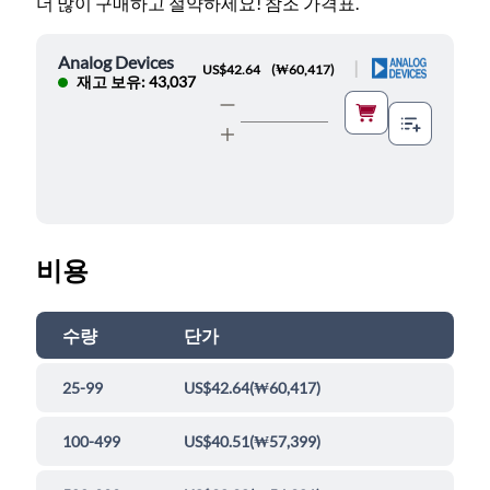
더 많이 구매하고 절약하세요! 참조 가격표.
Analog Devices
|
US$42.64
(
₩60,417
)
재고 보유: 43,037
비용
수량
단가
25-99
US$42.64
(
₩60,417
)
100-499
US$40.51
(
₩57,399
)