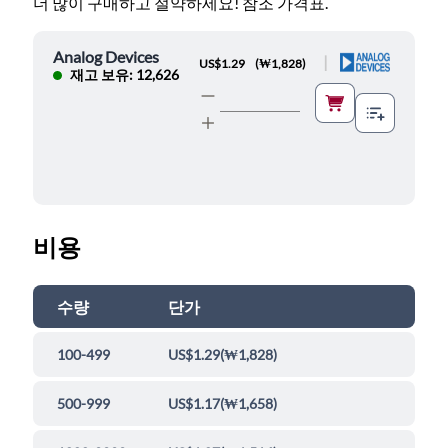
더 많이 구매하고 절약하세요! 참조 가격표.
Analog Devices
|
US$1.29
(
₩1,828
)
재고 보유: 12,626
비용
수량
단가
100-499
US$1.29
(
₩1,828
)
500-999
US$1.17
(
₩1,658
)