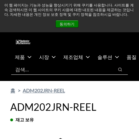
기
바
중동 지역 상황을 지속적으로 주시하고 있으며, 모든 서비스는
이 웹 페이지는 기능과 성능을 향상시키기 위해 쿠키를 사용합니다. 사이트를 계
속 검색하시면 이 웹 사이트의 쿠키 사용에 대한 내포된 내용을 제공하는 것입니
본
닥
정상적으로 운영되고 있습니다.
더 읽어보기 →
다. 자세한 내용은 개인 정보 보호 정책 및 쿠키 정책을 참조하시길 바랍니다.
콘
글
뉴스
문의하기
로그인
동의하기
텐
로
츠
건
건
너
너
뛰
뛰
기
제품
시장
제조업체
솔루션
품질
기
검색
검색
홈
ADM202JRN-REEL
ADM202JRN-REEL
재고 보유