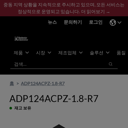
기
바
중동 지역 상황을 지속적으로 주시하고 있으며, 모든 서비스는
본
닥
정상적으로 운영되고 있습니다.
더 읽어보기 →
콘
글
뉴스
문의하기
로그인
텐
로
츠
건
건
너
너
뛰
뛰
기
제품
시장
제조업체
솔루션
품질
기
검색
검색
홈
ADP124ACPZ-1.8-R7
ADP124ACPZ-1.8-R7
재고 보유