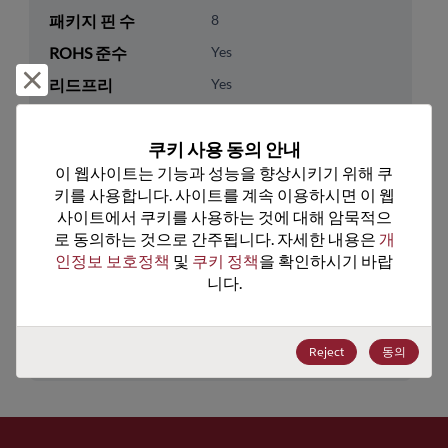
패키지 핀 수
8
ROHS 준수
Yes
거부 및 닫기
리드프리
Yes
패키지 유형
Tape & Reel
쿠키 사용 동의 안내
패키지 수량
3000
이 웹사이트는 기능과 성능을 향상시키기 위해 쿠
키를 사용합니다. 사이트를 계속 이용하시면 이 웹
기술 카테고리
Analog & Mixed Signal
사이트에서 쿠키를 사용하는 것에 대해 암묵적으
기술 하위 카테고리
Power Management
로 동의하는 것으로 간주됩니다. 자세한 내용은 
개
인정보 보호정책
 및 
쿠키 정책
을 확인하시기 바랍
기술 그룹
LDOs/Linear Regulators
니다.
미국 HTS 코드
8542.39.0090
ECCN
EAR99
Reject
동의