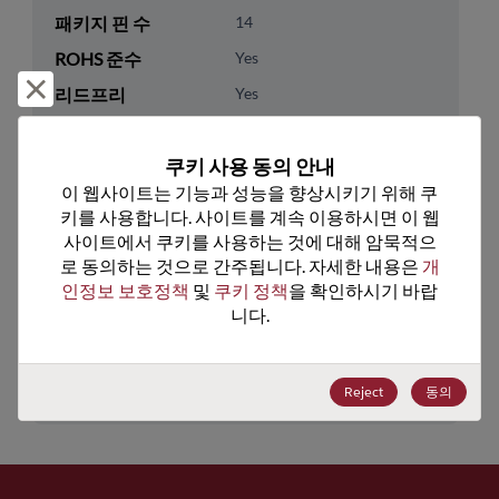
패키지 핀 수
14
ROHS 준수
Yes
거부 및 닫기
리드프리
Yes
패키지 유형
Tube
쿠키 사용 동의 안내
패키지 수량
56
이 웹사이트는 기능과 성능을 향상시키기 위해 쿠
키를 사용합니다. 사이트를 계속 이용하시면 이 웹
기술 카테고리
Analog & Mixed Signal
사이트에서 쿠키를 사용하는 것에 대해 암묵적으
기술 하위 카테고리
Data Converters
로 동의하는 것으로 간주됩니다. 자세한 내용은 
개
인정보 보호정책
 및 
쿠키 정책
을 확인하시기 바랍
기술 그룹
Digital Potentiometers
니다.
미국 HTS 코드
8542.39.0050
ECCN
EAR99
Reject
동의