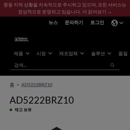
기
바
중동 지역 상황을 지속적으로 주시하고 있으며, 모든 서비스는
본
닥
정상적으로 운영되고 있습니다.
더 읽어보기 →
콘
글
뉴스
문의하기
로그인
텐
로
츠
건
건
너
너
뛰
뛰
기
제품
시장
제조업체
솔루션
품질
기
검색
검색
홈
AD5222BRZ10
AD5222BRZ10
재고 보유