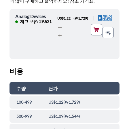
더 많이 구매하고 절약하세요! 참조 가격표.
Analog Devices
|
US$1.22
(
₩1,729
)
재고 보유: 29,521
비용
수량
단가
100-499
US$1.22
(
₩1,729
)
500-999
US$1.09
(
₩1,544
)