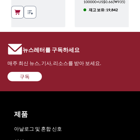
1,063
)
100000+
US$0.66
(
₩935
)
03
재고 보유: 19,842
뉴스레터를 구독하세요
매주 최신 뉴스, 기사, 리소스를 받아 보세요.
구독
제품
아날로그 및 혼합 신호