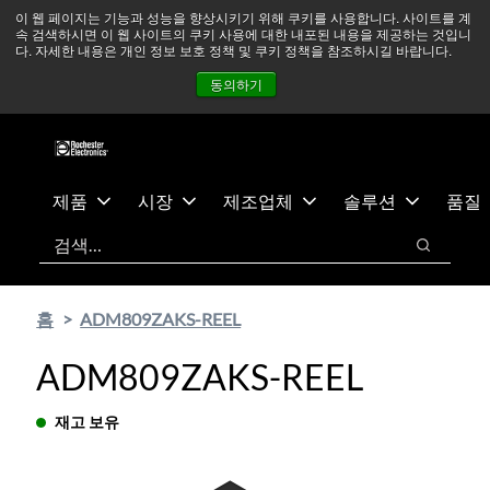
기
바
중동 지역 상황을 지속적으로 주시하고 있으며, 모든 서비스는
이 웹 페이지는 기능과 성능을 향상시키기 위해 쿠키를 사용합니다. 사이트를 계
속 검색하시면 이 웹 사이트의 쿠키 사용에 대한 내포된 내용을 제공하는 것입니
본
닥
정상적으로 운영되고 있습니다.
더 읽어보기 →
다. 자세한 내용은 개인 정보 보호 정책 및 쿠키 정책을 참조하시길 바랍니다.
콘
글
뉴스
문의하기
로그인
동의하기
텐
로
츠
건
건
너
너
뛰
뛰
기
제품
시장
제조업체
솔루션
품질
기
검색
검색
홈
ADM809ZAKS-REEL
ADM809ZAKS-REEL
재고 보유