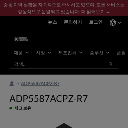
기
바
중동 지역 상황을 지속적으로 주시하고 있으며, 모든 서비스는
본
닥
정상적으로 운영되고 있습니다.
더 읽어보기 →
콘
글
뉴스
문의하기
로그인
텐
로
츠
건
건
너
너
뛰
뛰
기
제품
시장
제조업체
솔루션
품질
기
검색
검색
홈
ADP5587ACPZ-R7
ADP5587ACPZ-R7
재고 보유