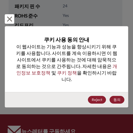
패키지 핀 수
24
ROHS 준수
Yes
거부 및 닫기
리드프리
Yes
패키지 유형
Tape & Reel
쿠키 사용 동의 안내
패키지 수량
1500
이 웹사이트는 기능과 성능을 향상시키기 위해 쿠
키를 사용합니다. 사이트를 계속 이용하시면 이 웹
기술 카테고리
Analog & Mixed Signal
사이트에서 쿠키를 사용하는 것에 대해 암묵적으
로 동의하는 것으로 간주됩니다. 자세한 내용은 
개
기술 하위 카테고리
Special Analog Function
인정보 보호정책
 및 
쿠키 정책
을 확인하시기 바랍
니다.
미국 HTS 코드
8542.39.0090
ECCN
EAR99
Reject
동의
뉴스레터를 구독하세요