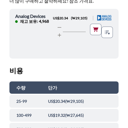
더 많이 구매하고 절약하세요! 참조 가격표.
Analog Devices
|
US$20.34
(
₩29,105
)
재고 보유: 4,968
비용
수량
단가
25-99
US$20.34
(
₩29,105
)
100-499
US$19.32
(
₩27,645
)