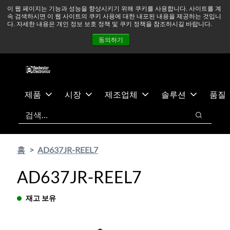
기
바
중동 지역 상황을 지속적으로 주시하고 있으며, 모든 서비스는
이 웹 페이지는 기능과 성능을 향상시키기 위해 쿠키를 사용합니다. 사이트를 계
속 검색하시면 이 웹 사이트의 쿠키 사용에 대한 내포된 내용을 제공하는 것입니
본
닥
정상적으로 운영되고 있습니다.
더 읽어보기 →
다. 자세한 내용은 개인 정보 보호 정책 및 쿠키 정책을 참조하시길 바랍니다.
콘
글
뉴스
문의하기
로그인
동의하기
텐
로
츠
건
건
너
너
뛰
뛰
기
제품
시장
제조업체
솔루션
품질
기
검색
검색
홈
AD637JR-REEL7
AD637JR-REEL7
재고 보유