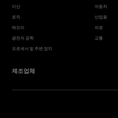
이산
자동차
로직
산업용
메모리
의료
광전자 공학
교통
프로세서 및 주변 장치
제조업체