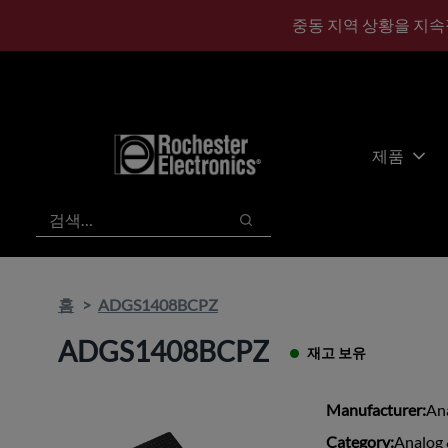
기
바
중동 지역 상황을 지속
본
닥
콘
글
텐
로
츠
건
건
너
너
뛰
제품
뛰
기
기
검색
검색
홈
ADGS1408BCPZ
ADGS1408BCPZ
재고 보유
Manufacturer:
An
Category:
Analog 