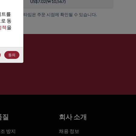
00+
US$7.02
(
₩10,567
)
트를 
가용성 및 리드 타임은 주문 시점에 확인될 수 있습니다.
로 동
정책
을 
동의
품질
회사 소개
조 방지
채용 정보