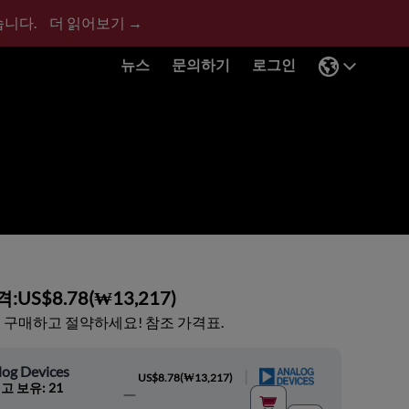
습니다.
더 읽어보기 →
뉴스
문의하기
로그인
격:
US$8.78
(
₩13,217
)
 구매하고 절약하세요! 참조 가격표.
log Devices
|
US$8.78
(
₩13,217
)
고 보유: 21