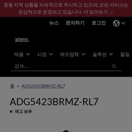
기
바
중동 지역 상황을 지속적으로 주시하고 있으며, 모든 서비스는
본
닥
정상적으로 운영되고 있습니다.
더 읽어보기 →
콘
글
뉴스
문의하기
로그인
텐
로
츠
건
건
너
너
뛰
뛰
기
제품
시장
제조업체
솔루션
품질
기
검색
검색
홈
ADG5423BRMZ-RL7
ADG5423BRMZ-RL7
재고 보유