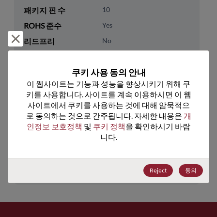
패키지 핀 수
10
ROHS 준수
Yes
거부 및 닫기
리드프리
No
패키지 유형
Tape & Reel
쿠키 사용 동의 안내
패키지 수량
1000
이 웹사이트는 기능과 성능을 향상시키기 위해 쿠
키를 사용합니다. 사이트를 계속 이용하시면 이 웹
기술 카테고리
Analog & Mixed Signal
사이트에서 쿠키를 사용하는 것에 대해 암묵적으
기술 하위 카테고리
Multiplexer & Switch
로 동의하는 것으로 간주됩니다. 자세한 내용은 
개
인정보 보호정책
 및 
쿠키 정책
을 확인하시기 바랍
기술 그룹
Multiplexers/Switches
니다.
미국 HTS 코드
8542.39.0090
ECCN
EAR99
Reject
동의