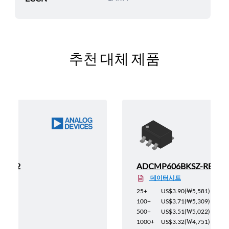
추천 대체 제품
SZ-R2
ADCMP606BKSZ-REEL7
데이터시트
5,223
)
25+
US$3.90
(
₩5,581
)
4,965
)
100+
US$3.71
(
₩5,309
)
4,708
)
500+
US$3.51
(
₩5,022
)
4,436
)
1000+
US$3.32
(
₩4,751
)