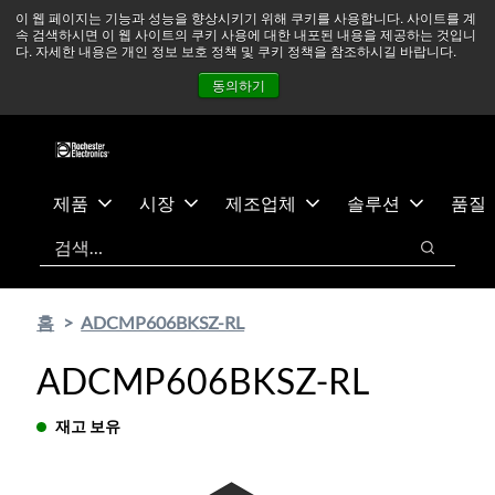
기
바
중동 지역 상황을 지속적으로 주시하고 있으며, 모든 서비스는
이 웹 페이지는 기능과 성능을 향상시키기 위해 쿠키를 사용합니다. 사이트를 계
속 검색하시면 이 웹 사이트의 쿠키 사용에 대한 내포된 내용을 제공하는 것입니
본
닥
정상적으로 운영되고 있습니다.
더 읽어보기 →
다. 자세한 내용은 개인 정보 보호 정책 및 쿠키 정책을 참조하시길 바랍니다.
콘
글
뉴스
문의하기
로그인
동의하기
텐
로
츠
건
건
너
너
뛰
뛰
기
제품
시장
제조업체
솔루션
품질
기
검색
검색
홈
ADCMP606BKSZ-RL
ADCMP606BKSZ-RL
재고 보유