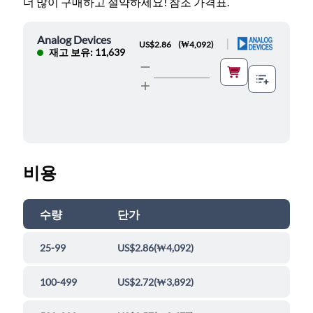
더 많이 구매하고 절약하세요! 참조 가격표.
Analog Devices
|
US$2.86
(
₩4,092
)
재고 보유: 11,639
비용
수량
단가
25-99
US$2.86
(
₩4,092
)
100-499
US$2.72
(
₩3,892
)