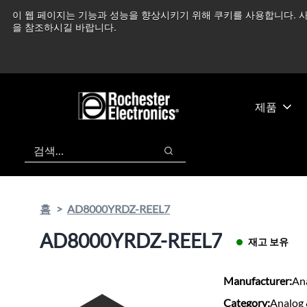
기
바
이 웹 페이지는 기능과 성능을 향상시키기 위해 쿠키를 사용합니다. 사
중동 지역 상황을 지속
본
닥
을 참조하시길 바랍니다.
콘
글
텐
로
츠
건
건
너
너
뛰
제품
뛰
기
기
검색
검색
홈
AD8000YRDZ-REEL7
AD8000YRDZ-REEL7
재고 보유
Manufacturer:
An
Category:
Analog 