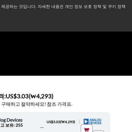
제공하는 것입니다. 자세한 내용은 개인 정보 보호 정책 및 쿠키 정책
습니다.
더 읽어보기 →
뉴스
문의하기
로그인
격:
US$3.03
(
₩4,293
)
 구매하고 절약하세요! 참조 가격표.
log Devices
|
US$3.03
(
₩4,293
)
고 보유: 255