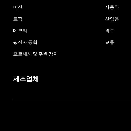
이산
자동차
로직
산업용
메모리
의료
광전자 공학
교통
프로세서 및 주변 장치
제조업체