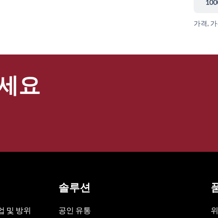
100
가격, 
세요
솔루션
 및 방위
공인 유통
위