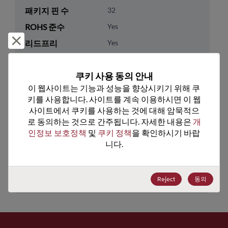
패키지 핀 수
32
ROHS 준수
Yes
거부 및 닫기
리드프리
Yes
패키지 유형
Tape & Reel
쿠키 사용 동의 안내
패키지 수량
1500
이 웹사이트는 기능과 성능을 향상시키기 위해 쿠
키를 사용합니다. 사이트를 계속 이용하시면 이 웹
기술 카테고리
Analog & Mixed Signal
사이트에서 쿠키를 사용하는 것에 대해 암묵적으
기술 하위 카테고리
Timing
로 동의하는 것으로 간주됩니다. 자세한 내용은 
개
인정보 보호정책
 및 
쿠키 정책
을 확인하시기 바랍
기술 그룹
Clock Buffers & Drivers
니다.
미국 HTS 코드
8542.39.0090
ECCN
EAR99
Reject
동의