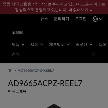
기
바
중동 지역 상황을 지속적으로 주시하고 있으며, 모든 서비스는
본
닥
정상적으로 운영되고 있습니다.
더 읽어보기 →
콘
글
뉴스
문의하기
로그인
텐
로
츠
건
건
너
너
뛰
뛰
기
제품
시장
제조업체
솔루션
품질
기
검색
검색
홈
AD9665ACPZ-REEL7
AD9665ACPZ-REEL7
재고 보유