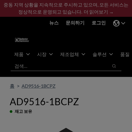
기
바
중동 지역 상황을 지속적으로 주시하고 있으며, 모든 서비스는
본
닥
정상적으로 운영되고 있습니다.
더 읽어보기 →
콘
글
뉴스
문의하기
로그인
텐
로
츠
건
건
너
너
뛰
뛰
기
제품
시장
제조업체
솔루션
품질
기
검색
검색
홈
AD9516-1BCPZ
AD9516-1BCPZ
재고 보유