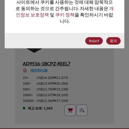
추천 대체 제품
사이트에서 쿠키를 사용하는 것에 대해 암묵적으
로 동의하는 것으로 간주됩니다. 자세한 내용은 
개
인정보 보호정책
 및 
쿠키 정책
을 확인하시기 바랍
니다.
Reject
동의
AD9516-1BCPZ-REEL7
데이터시트
25+
US$14.20
(
₩21,375
)
100+
US$13.49
(
₩20,306
)
500+
US$12.78
(
₩19,238
)
1000+
US$12.07
(
₩18,169
)
10000+
US$11.36
(
₩17,100
)
재고 보유: 1,263