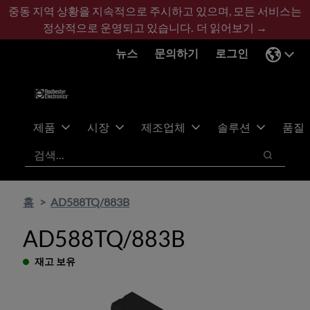
기
바
중동 지역 상황을 지속적으로 주시하고 있으며, 모든 서비스는
본
닥
정상적으로 운영되고 있습니다.
더 읽어보기 →
콘
글
뉴스
문의하기
로그인
텐
로
츠
건
건
너
너
뛰
뛰
기
제품
시장
제조업체
솔루션
품질
기
검색
검색
홈
AD588TQ/883B
AD588TQ/883B
재고 보유