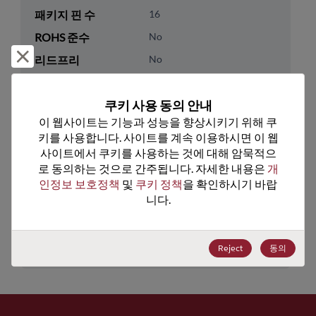
패키지 핀 수
16
ROHS 준수
No
거부 및 닫기
리드프리
No
패키지 유형
Tube
쿠키 사용 동의 안내
패키지 수량
25
이 웹사이트는 기능과 성능을 향상시키기 위해 쿠
키를 사용합니다. 사이트를 계속 이용하시면 이 웹
기술 카테고리
Analog & Mixed Signal
사이트에서 쿠키를 사용하는 것에 대해 암묵적으
기술 하위 카테고리
Power Management
로 동의하는 것으로 간주됩니다. 자세한 내용은 
개
인정보 보호정책
 및 
쿠키 정책
을 확인하시기 바랍
기술 그룹
Voltage References
니다.
미국 HTS 코드
8542.39.0090
ECCN
EAR99
Reject
동의