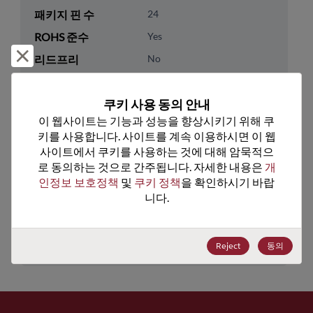
패키지 핀 수
24
ROHS 준수
Yes
거부 및 닫기
리드프리
No
패키지 유형
Tray
쿠키 사용 동의 안내
패키지 수량
490
이 웹사이트는 기능과 성능을 향상시키기 위해 쿠
키를 사용합니다. 사이트를 계속 이용하시면 이 웹
기술 카테고리
Analog & Mixed Signal
사이트에서 쿠키를 사용하는 것에 대해 암묵적으
기술 하위 카테고리
Timing
로 동의하는 것으로 간주됩니다. 자세한 내용은 
개
인정보 보호정책
 및 
쿠키 정책
을 확인하시기 바랍
기술 그룹
Clock Buffers & Drivers
니다.
미국 HTS 코드
8542.39.0090
ECCN
EAR99
Reject
동의