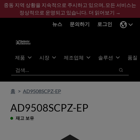
기
바
중동 지역 상황을 지속적으로 주시하고 있으며, 모든 서비스는
본
닥
정상적으로 운영되고 있습니다.
더 읽어보기 →
콘
글
뉴스
문의하기
로그인
텐
로
츠
건
건
너
너
뛰
뛰
기
제품
시장
제조업체
솔루션
품질
기
검색
검색
홈
AD9508SCPZ-EP
AD9508SCPZ-EP
재고 보유